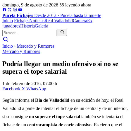
domingo, 9 de agosto de 2026
55 leyendo ahora
Pucela
Fichajes
Desde 2013 · Pucela hasta la muerte
Inicio
Fichajes
Noticias
Real Valladolid
Cantera
Ex
jugadores
Historia
Galería
Inicio
›
Mercado y Rumores
Mercado y Rumores
Podría llegar un medio ofensivo si no se
supera el tope salarial
1 de febrero de 2016, 07:00 h
Facebook
X
WhatsApp
Según informa el
Día de Valladolid
en su edición de hoy, el Real
Valladolid a parte de intentar el fichaje de un central y de un interior,
si se consigue
no superar el tope salarial
también se intentaría el
fichaje de un
centrocampista de corte ofensivo
. Es cierto que el