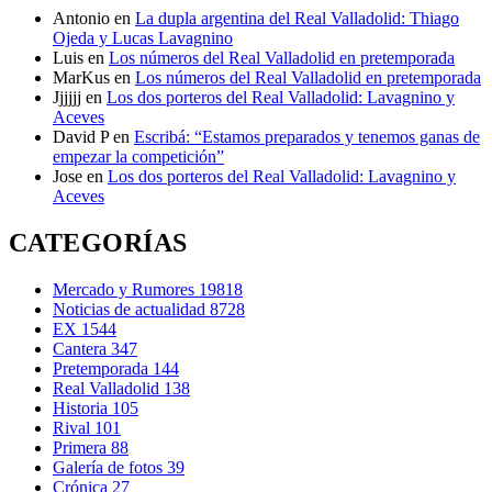
Antonio
en
La dupla argentina del Real Valladolid: Thiago
Ojeda y Lucas Lavagnino
Luis
en
Los números del Real Valladolid en pretemporada
MarKus
en
Los números del Real Valladolid en pretemporada
Jjjjjj
en
Los dos porteros del Real Valladolid: Lavagnino y
Aceves
David P
en
Escribá: “Estamos preparados y tenemos ganas de
empezar la competición”
Jose
en
Los dos porteros del Real Valladolid: Lavagnino y
Aceves
CATEGORÍAS
Mercado y Rumores
19818
Noticias de actualidad
8728
EX
1544
Cantera
347
Pretemporada
144
Real Valladolid
138
Historia
105
Rival
101
Primera
88
Galería de fotos
39
Crónica
27