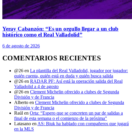
Yeray Cabanzón: “Es un orgullo llegar a un club
histórico como el Real Valladolid”
6 de agosto de 2026
COMENTARIOS RECIENTES
@26
en
La plantilla del Real Valladolid, jugador por jugador:
quién cuenta, quién está en duda y quién busca salida
@26
en
RADAR PF: Así está la operación salida del Real
Valladolid a 4 de agosto
@26
en
Clement Michelin ofrecido a clubes de Segunda
División y de Francia
Alberto
en
Clement Michelin ofrecido a clubes de Segunda
División y de Francia
Raúl
en
Orta: “Espero que se concreten un par de salidas a
final de esta semana o el comienzo de la próxima”
Latasano
en
AS: Biuk ha hablado con compañeros que jugará
en la MLS