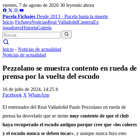
viernes, 7 de agosto de 2026
30 leyendo ahora
Pucela
Fichajes
Desde 2013 · Pucela hasta la muerte
Inicio
Fichajes
Noticias
Real Valladolid
Cantera
Ex
jugadores
Historia
Galería
Inicio
›
Noticias de actualidad
Noticias de actualidad
Pezzolano se muestra contento en rueda de
prensa por la vuelta del escudo
16 de julio de 2024, 14:25 h
Facebook
X
WhatsApp
El entrenador del Real Valladolid Paulo Pezzolano en rueda de
prensa ha desvelado que se siente
muy contento de que el club
haya recuperado el escudo antiguo porque cree que «los colores
y el escudo nunca se deben tocar»
, y aunque nunca hizo esto