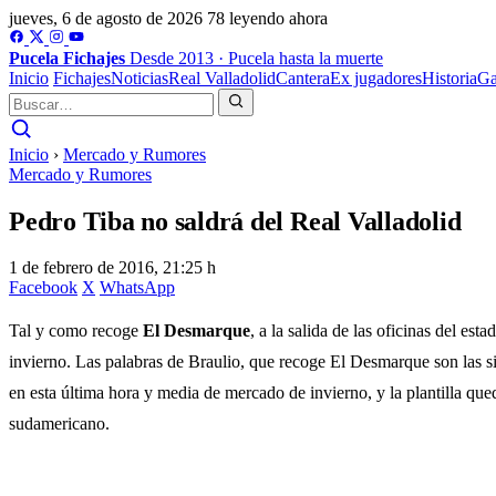
jueves, 6 de agosto de 2026
78 leyendo ahora
Pucela
Fichajes
Desde 2013 · Pucela hasta la muerte
Inicio
Fichajes
Noticias
Real Valladolid
Cantera
Ex jugadores
Historia
Ga
Inicio
›
Mercado y Rumores
Mercado y Rumores
Pedro Tiba no saldrá del Real Valladolid
1 de febrero de 2016, 21:25 h
Facebook
X
WhatsApp
Tal y como recoge
El Desmarque
, a la salida de las oficinas del es
invierno. Las palabras de Braulio, que recoge El Desmarque son las s
en esta última hora y media de mercado de invierno, y la plantilla q
sudamericano.