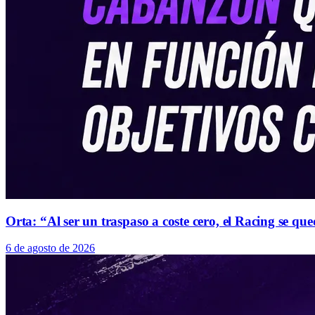
Orta: “Al ser un traspaso a coste cero, el Racing se 
6 de agosto de 2026