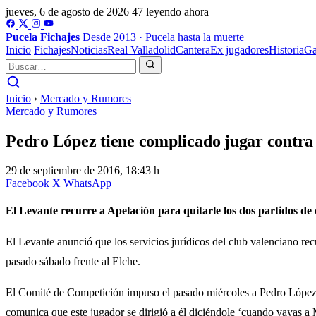
jueves, 6 de agosto de 2026
47 leyendo ahora
Pucela
Fichajes
Desde 2013 · Pucela hasta la muerte
Inicio
Fichajes
Noticias
Real Valladolid
Cantera
Ex jugadores
Historia
Ga
Inicio
›
Mercado y Rumores
Mercado y Rumores
Pedro López tiene complicado jugar contra 
29 de septiembre de 2016, 18:43 h
Facebook
X
WhatsApp
El Levante recurre a Apelación para quitarle los dos partidos de c
El Levante anunció que los servicios jurídicos del club valenciano re
pasado sábado frente al Elche.
El Comité de Competición impuso el pasado miércoles a Pedro López est
comunica que este jugador se dirigió a él diciéndole ‘cuando vayas a M