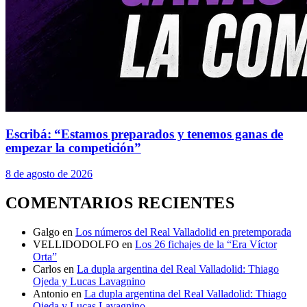
Escribá: “Estamos preparados y tenemos ganas de
empezar la competición”
8 de agosto de 2026
COMENTARIOS RECIENTES
Galgo
en
Los números del Real Valladolid en pretemporada
VELLIDODOLFO
en
Los 26 fichajes de la “Era Víctor
Orta”
Carlos
en
La dupla argentina del Real Valladolid: Thiago
Ojeda y Lucas Lavagnino
Antonio
en
La dupla argentina del Real Valladolid: Thiago
Ojeda y Lucas Lavagnino