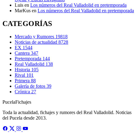
Luis
en
Los números del Real Valladolid en pretemporada
MarKus
en
Los números del Real Valladolid en pretemporada
CATEGORÍAS
Mercado y Rumores
19818
Noticias de actualidad
8728
EX
1544
Cantera
347
Pretemporada
144
Real Valladolid
138
Historia
105
Rival
101
Primera
88
Galería de fotos
39
Crónica
27
Pucela
Fichajes
Toda la actualidad, fichajes y rumores del Real Valladolid. Noticias
del Pucela desde 2013.