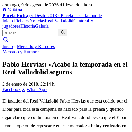
domingo, 9 de agosto de 2026
41 leyendo ahora
Pucela
Fichajes
Desde 2013 · Pucela hasta la muerte
Inicio
Fichajes
Noticias
Real Valladolid
Cantera
Ex
jugadores
Historia
Galería
Inicio
›
Mercado y Rumores
Mercado y Rumores
Pablo Hervías: «Acabo la temporada en el
Real Valladolid seguro»
2 de enero de 2018, 22:14 h
Facebook
X
WhatsApp
El jugador del Real Valladolid Pablo Hervías que está cedido por el
Eibar para toda esta campaña ha hablado para la prensa y querido
dejar claro que continuará en el Real Valladolid pese a que el Eibar
tiene la opción de repescarle en este mercado:
«Estoy centrado en