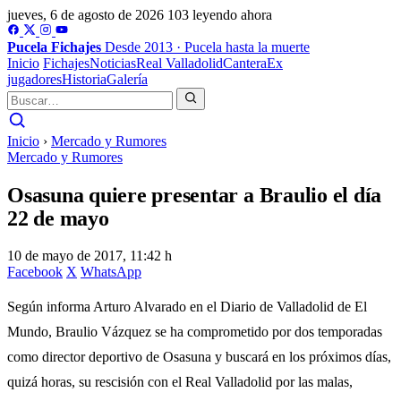
jueves, 6 de agosto de 2026
103 leyendo ahora
Pucela
Fichajes
Desde 2013 · Pucela hasta la muerte
Inicio
Fichajes
Noticias
Real Valladolid
Cantera
Ex
jugadores
Historia
Galería
Inicio
›
Mercado y Rumores
Mercado y Rumores
Osasuna quiere presentar a Braulio el día
22 de mayo
10 de mayo de 2017, 11:42 h
Facebook
X
WhatsApp
Según informa Arturo Alvarado en el Diario de Valladolid de El
Mundo, Braulio Vázquez se ha comprometido por dos temporadas
como director deportivo de Osasuna y buscará en los próximos días,
quizá horas, su rescisión con el Real Valladolid por las malas,