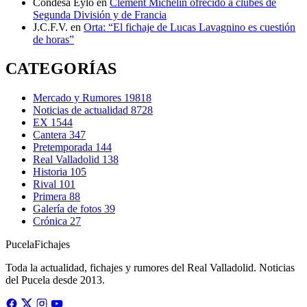
Condesa Eylo
en
Clement Michelin ofrecido a clubes de
Segunda División y de Francia
J.C.F.V.
en
Orta: “El fichaje de Lucas Lavagnino es cuestión
de horas”
CATEGORÍAS
Mercado y Rumores
19818
Noticias de actualidad
8728
EX
1544
Cantera
347
Pretemporada
144
Real Valladolid
138
Historia
105
Rival
101
Primera
88
Galería de fotos
39
Crónica
27
Pucela
Fichajes
Toda la actualidad, fichajes y rumores del Real Valladolid. Noticias
del Pucela desde 2013.