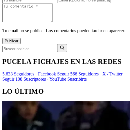
Tu email no se publica. Los comentarios pueden tardar en aparecer.
Publicar
PUCELA FICHAJES EN LAS REDES
5.633
Seguidores · Facebook
Seguir
566
Seguidores · X / Twitter
Seguir
108
Suscriptores · YouTube
Suscribirte
LO ÚLTIMO