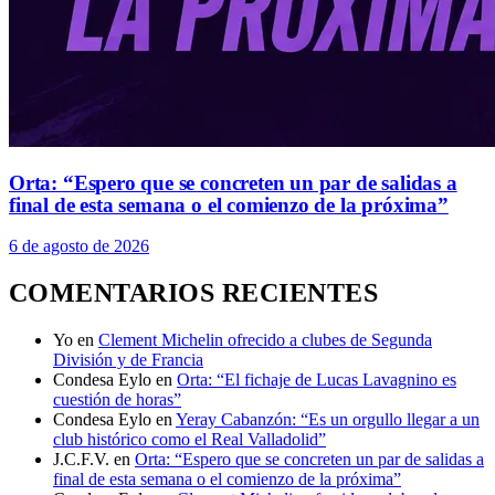
Orta: “Espero que se concreten un par de salidas a
final de esta semana o el comienzo de la próxima”
6 de agosto de 2026
COMENTARIOS RECIENTES
Yo
en
Clement Michelin ofrecido a clubes de Segunda
División y de Francia
Condesa Eylo
en
Orta: “El fichaje de Lucas Lavagnino es
cuestión de horas”
Condesa Eylo
en
Yeray Cabanzón: “Es un orgullo llegar a un
club histórico como el Real Valladolid”
J.C.F.V.
en
Orta: “Espero que se concreten un par de salidas a
final de esta semana o el comienzo de la próxima”