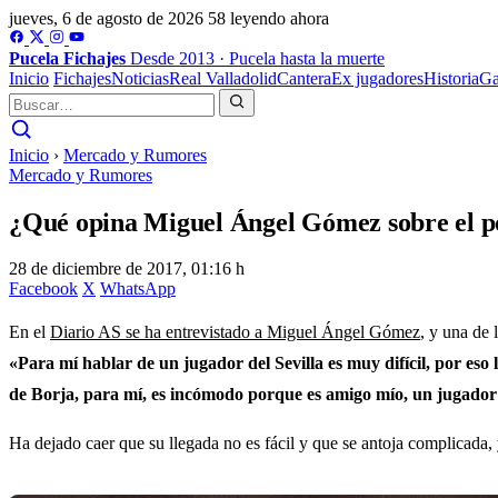
jueves, 6 de agosto de 2026
58 leyendo ahora
Pucela
Fichajes
Desde 2013 · Pucela hasta la muerte
Inicio
Fichajes
Noticias
Real Valladolid
Cantera
Ex jugadores
Historia
Ga
Inicio
›
Mercado y Rumores
Mercado y Rumores
¿Qué opina Miguel Ángel Gómez sobre el po
28 de diciembre de 2017, 01:16 h
Facebook
X
WhatsApp
En el
Diario AS se ha entrevistado a Miguel Ángel Gómez
, y una de 
«Para mí hablar de un jugador del Sevilla es muy difícil, por eso 
de Borja, para mí, es incómodo porque es amigo mío, un jugador a
Ha dejado caer que su llegada no es fácil y que se antoja complicada, 