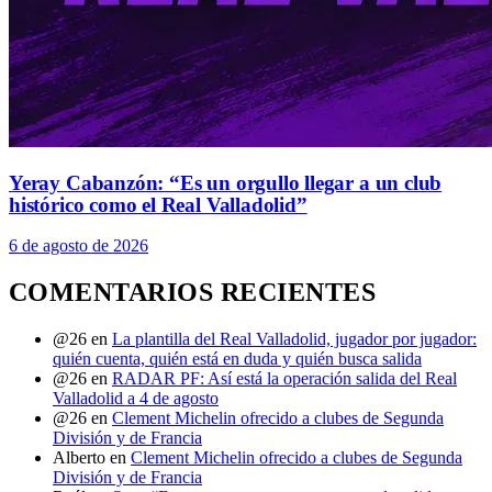
Yeray Cabanzón: “Es un orgullo llegar a un club
histórico como el Real Valladolid”
6 de agosto de 2026
COMENTARIOS RECIENTES
@26
en
La plantilla del Real Valladolid, jugador por jugador:
quién cuenta, quién está en duda y quién busca salida
@26
en
RADAR PF: Así está la operación salida del Real
Valladolid a 4 de agosto
@26
en
Clement Michelin ofrecido a clubes de Segunda
División y de Francia
Alberto
en
Clement Michelin ofrecido a clubes de Segunda
División y de Francia