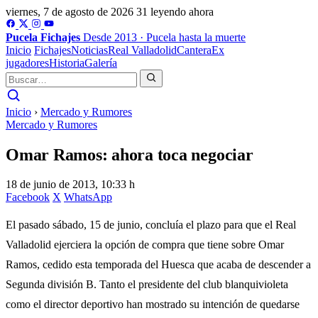
viernes, 7 de agosto de 2026
31 leyendo ahora
Pucela
Fichajes
Desde 2013 · Pucela hasta la muerte
Inicio
Fichajes
Noticias
Real Valladolid
Cantera
Ex
jugadores
Historia
Galería
Inicio
›
Mercado y Rumores
Mercado y Rumores
Omar Ramos: ahora toca negociar
18 de junio de 2013, 10:33 h
Facebook
X
WhatsApp
El pasado sábado, 15 de junio, concluía el plazo para que el Real
Valladolid ejerciera la opción de compra que tiene sobre Omar
Ramos, cedido esta temporada del Huesca que acaba de descender a
Segunda división B. Tanto el presidente del club blanquivioleta
como el director deportivo han mostrado su intención de quedarse