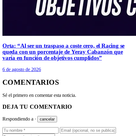
Orta: “Al ser un traspaso a coste cero, el Racing se
queda con un porcentaje de Yeray Cabanzón que
varía en función de objetivos cumplidos”
6 de agosto de 2026
COMENTARIOS
Sé el primero en comentar esta noticia.
DEJA TU COMENTARIO
Respondiendo a
·
cancelar