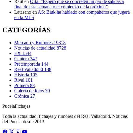
Raúl
en
Orta: “Espero que se concreten un par de salidas a
final de esta semana o el comienzo de la próxima”
Latasano
en
AS: Biuk ha hablado con compañeros que jugará
en la MLS
CATEGORÍAS
Mercado y Rumores
19818
Noticias de actualidad
8728
EX
1544
Cantera
347
Pretemporada
144
Real Valladolid
138
Historia
105
Rival
101
Primera
88
Galería de fotos
39
Crónica
27
Pucela
Fichajes
Toda la actualidad, fichajes y rumores del Real Valladolid. Noticias
del Pucela desde 2013.