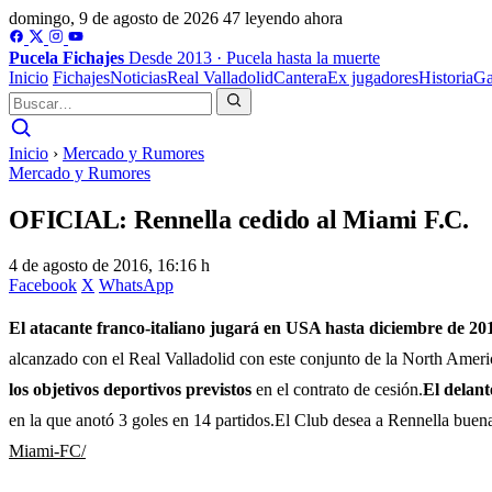
domingo, 9 de agosto de 2026
47 leyendo ahora
Pucela
Fichajes
Desde 2013 · Pucela hasta la muerte
Inicio
Fichajes
Noticias
Real Valladolid
Cantera
Ex jugadores
Historia
Ga
Inicio
›
Mercado y Rumores
Mercado y Rumores
OFICIAL: Rennella cedido al Miami F.C.
4 de agosto de 2016, 16:16 h
Facebook
X
WhatsApp
El atacante franco-italiano jugará en USA hasta diciembre de 20
alcanzado con el Real Valladolid con este conjunto de la North Am
los objetivos deportivos previstos
en el contrato de cesión.
El delant
en la que anotó 3 goles en 14 partidos.El Club desea a Rennella buen
Miami-FC/