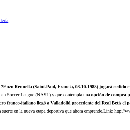
lería
17
Enzo Rennella (Saint-Paul, Francia, 08-10-1988) jugará cedido e
erican Soccer League (NASL) y que contempla una
opción de compra pa
ero franco-italiano llegó a Valladolid procedente del Real Betis el
a suerte en la nueva etapa deportiva que ahora emprende.Link:
http://w