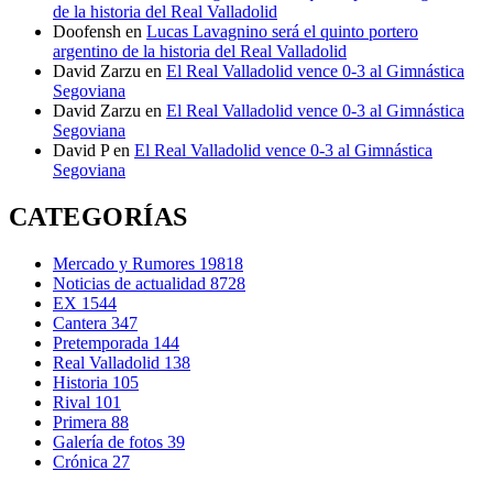
de la historia del Real Valladolid
Doofensh
en
Lucas Lavagnino será el quinto portero
argentino de la historia del Real Valladolid
David Zarzu
en
El Real Valladolid vence 0-3 al Gimnástica
Segoviana
David Zarzu
en
El Real Valladolid vence 0-3 al Gimnástica
Segoviana
David P
en
El Real Valladolid vence 0-3 al Gimnástica
Segoviana
CATEGORÍAS
Mercado y Rumores
19818
Noticias de actualidad
8728
EX
1544
Cantera
347
Pretemporada
144
Real Valladolid
138
Historia
105
Rival
101
Primera
88
Galería de fotos
39
Crónica
27