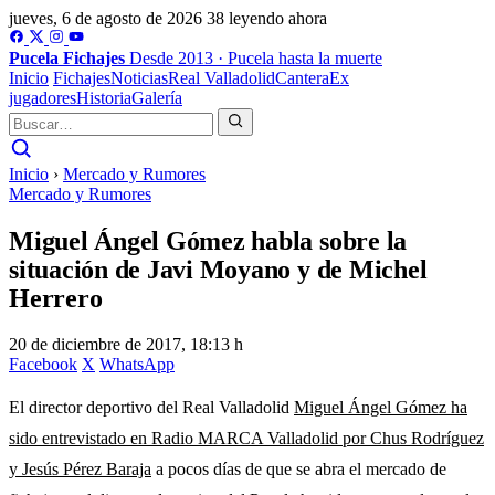
jueves, 6 de agosto de 2026
38 leyendo ahora
Pucela
Fichajes
Desde 2013 · Pucela hasta la muerte
Inicio
Fichajes
Noticias
Real Valladolid
Cantera
Ex
jugadores
Historia
Galería
Inicio
›
Mercado y Rumores
Mercado y Rumores
Miguel Ángel Gómez habla sobre la
situación de Javi Moyano y de Michel
Herrero
20 de diciembre de 2017, 18:13 h
Facebook
X
WhatsApp
El director deportivo del Real Valladolid
Miguel Ángel Gómez ha
sido entrevistado en Radio MARCA Valladolid por Chus Rodríguez
y Jesús Pérez Baraja
a pocos días de que se abra el mercado de