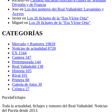
Ricardo
en
Clement Michelin ofrecido a clubes de Segunda
División y de Francia
Jose
en
Los dos porteros del Real Valladolid: Lavagnino y
Aceves
Javier
en
Los 26 fichajes de la “Era Víctor Orta”
Miguel
en
Los 26 fichajes de la “Era Víctor Orta”
CATEGORÍAS
Mercado y Rumores
19818
Noticias de actualidad
8728
EX
1544
Cantera
347
Pretemporada
144
Real Valladolid
138
Historia
105
Rival
101
Primera
88
Galería de fotos
39
Crónica
27
Pucela
Fichajes
Toda la actualidad, fichajes y rumores del Real Valladolid. Noticias
del Pucela desde 2013.