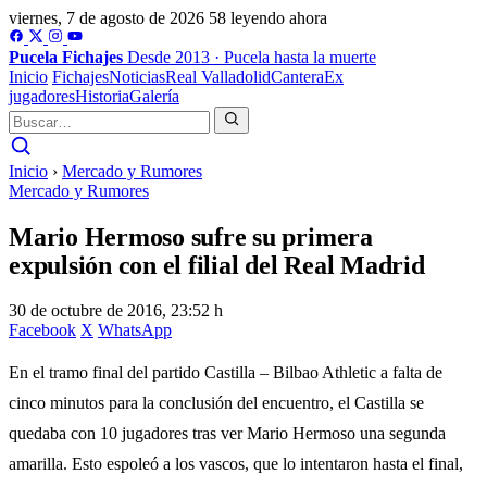
viernes, 7 de agosto de 2026
58 leyendo ahora
Pucela
Fichajes
Desde 2013 · Pucela hasta la muerte
Inicio
Fichajes
Noticias
Real Valladolid
Cantera
Ex
jugadores
Historia
Galería
Inicio
›
Mercado y Rumores
Mercado y Rumores
Mario Hermoso sufre su primera
expulsión con el filial del Real Madrid
30 de octubre de 2016, 23:52 h
Facebook
X
WhatsApp
En el tramo final del partido Castilla – Bilbao Athletic a falta de
cinco minutos para la conclusión del encuentro, el Castilla se
quedaba con 10 jugadores tras ver Mario Hermoso una segunda
amarilla. Esto espoleó a los vascos, que lo intentaron hasta el final,