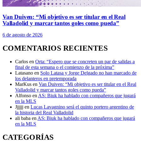
Van Duiven: “Mi objetivo es ser titular en el Real
Valladolid y marcar tantos goles como pueda”
6 de agosto de 2026
COMENTARIOS RECIENTES
Carlos
en
Orta: “Espero que se concreten un par de salidas a
final de esta semana o el comienzo de la próxima”
Latasano
en
Solo Latasa y Jorge Delgado no han marcado de
los delanteros en pretemporada
MarKus
en
Van Duiven: “Mi objetivo es ser titular en el Real
Valladolid y marcar tantos goles como pueda”
Alfonso
en
AS: Biuk ha hablado con compañeros que jugará
en la MLS
Jjjjjj
en
Lucas Lavagnino será el quinto portero argentino de
la historia del Real Valladolid
ali baba
en
AS: Biuk ha hablado con compañeros que jugará
en la MLS
CATEGORÍAS