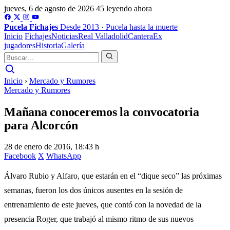
jueves, 6 de agosto de 2026
45 leyendo ahora
Pucela
Fichajes
Desde 2013 · Pucela hasta la muerte
Inicio
Fichajes
Noticias
Real Valladolid
Cantera
Ex
jugadores
Historia
Galería
Inicio
›
Mercado y Rumores
Mercado y Rumores
Mañana conoceremos la convocatoria
para Alcorcón
28 de enero de 2016, 18:43 h
Facebook
X
WhatsApp
Álvaro Rubio y Alfaro, que estarán en el “dique seco” las próximas
semanas, fueron los dos únicos ausentes en la sesión de
entrenamiento de este jueves, que contó con la novedad de la
presencia Roger, que trabajó al mismo ritmo de sus nuevos