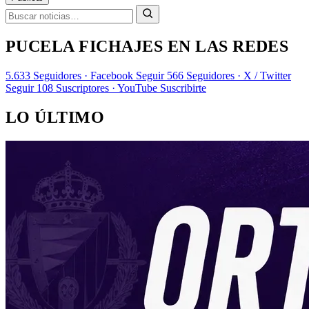
PUCELA FICHAJES EN LAS REDES
5.633
Seguidores · Facebook
Seguir
566
Seguidores · X / Twitter
Seguir
108
Suscriptores · YouTube
Suscribirte
LO ÚLTIMO