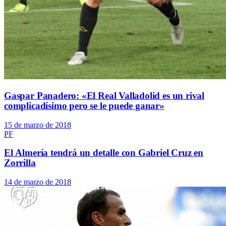
Gaspar Panadero: «El Real Valladolid es un rival
complicadísimo pero se le puede ganar»
15 de marzo de 2018
PF
El Almería tendrá un detalle con Gabriel Cruz en
Zorrilla
14 de marzo de 2018