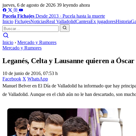
jueves, 6 de agosto de 2026
39 leyendo ahora
Pucela
Fichajes
Desde 2013 · Pucela hasta la muerte
Inicio
Fichajes
Noticias
Real Valladolid
Cantera
Ex jugadores
Historia
Ga
Inicio
›
Mercado y Rumores
Mercado y Rumores
Leganés, Celta y Lausanne quieren a Óscar
10 de junio de 2016, 07:53 h
Facebook
X
WhatsApp
Manuel Belver en El Día de Valladolid ha informado que hay princip
de Valladolid. Aunque en el club aún no le han descartado, son muchos