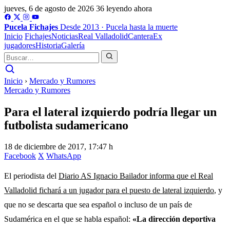
jueves, 6 de agosto de 2026
36 leyendo ahora
Pucela
Fichajes
Desde 2013 · Pucela hasta la muerte
Inicio
Fichajes
Noticias
Real Valladolid
Cantera
Ex
jugadores
Historia
Galería
Inicio
›
Mercado y Rumores
Mercado y Rumores
Para el lateral izquierdo podría llegar un
futbolista sudamericano
18 de diciembre de 2017, 17:47 h
Facebook
X
WhatsApp
El periodista del
Diario AS Ignacio Bailador informa que el Real
Valladolid fichará a un jugador para el puesto de lateral izquierdo
, y
que no se descarta que sea español o incluso de un país de
Sudamérica en el que se habla español:
«La dirección deportiva