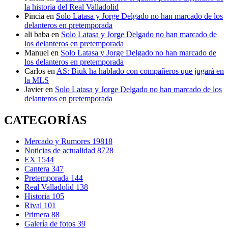
la historia del Real Valladolid
Pincia
en
Solo Latasa y Jorge Delgado no han marcado de los
delanteros en pretemporada
ali baba
en
Solo Latasa y Jorge Delgado no han marcado de
los delanteros en pretemporada
Manuel
en
Solo Latasa y Jorge Delgado no han marcado de
los delanteros en pretemporada
Carlos
en
AS: Biuk ha hablado con compañeros que jugará en
la MLS
Javier
en
Solo Latasa y Jorge Delgado no han marcado de los
delanteros en pretemporada
CATEGORÍAS
Mercado y Rumores
19818
Noticias de actualidad
8728
EX
1544
Cantera
347
Pretemporada
144
Real Valladolid
138
Historia
105
Rival
101
Primera
88
Galería de fotos
39