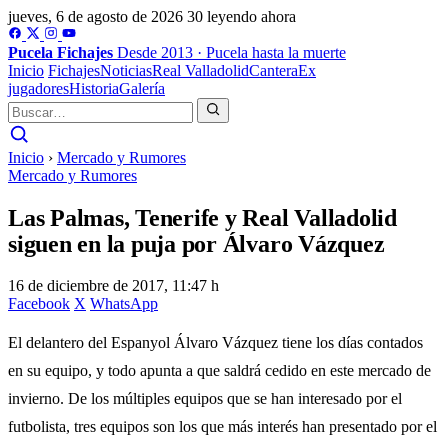
jueves, 6 de agosto de 2026
30 leyendo ahora
Pucela
Fichajes
Desde 2013 · Pucela hasta la muerte
Inicio
Fichajes
Noticias
Real Valladolid
Cantera
Ex
jugadores
Historia
Galería
Inicio
›
Mercado y Rumores
Mercado y Rumores
Las Palmas, Tenerife y Real Valladolid
siguen en la puja por Álvaro Vázquez
16 de diciembre de 2017, 11:47 h
Facebook
X
WhatsApp
El delantero del Espanyol Álvaro Vázquez tiene los días contados
en su equipo, y todo apunta a que saldrá cedido en este mercado de
invierno. De los múltiples equipos que se han interesado por el
futbolista, tres equipos son los que más interés han presentado por el