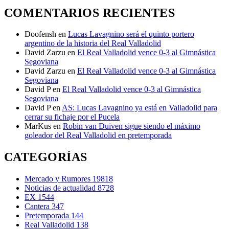
COMENTARIOS RECIENTES
Doofensh
en
Lucas Lavagnino será el quinto portero
argentino de la historia del Real Valladolid
David Zarzu
en
El Real Valladolid vence 0-3 al Gimnástica
Segoviana
David Zarzu
en
El Real Valladolid vence 0-3 al Gimnástica
Segoviana
David P
en
El Real Valladolid vence 0-3 al Gimnástica
Segoviana
David P
en
AS: Lucas Lavagnino ya está en Valladolid para
cerrar su fichaje por el Pucela
MarKus
en
Robin van Duiven sigue siendo el máximo
goleador del Real Valladolid en pretemporada
CATEGORÍAS
Mercado y Rumores
19818
Noticias de actualidad
8728
EX
1544
Cantera
347
Pretemporada
144
Real Valladolid
138