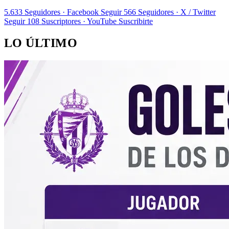
5.633
Seguidores · Facebook
Seguir
566
Seguidores · X / Twitter
Seguir
108
Suscriptores · YouTube
Suscribirte
LO ÚLTIMO