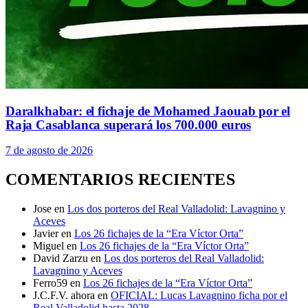
Daralkhabar: el fichaje de Mohamed Jaouab por el
Raja Casablanca superará los 700.000 euros
7 de agosto de 2026
COMENTARIOS RECIENTES
Jose
en
Los dos porteros del Real Valladolid: Lavagnino y
Aceves
Javier
en
Los 26 fichajes de la “Era Víctor Orta”
Miguel
en
Los 26 fichajes de la “Era Víctor Orta”
David Zarzu
en
Los dos porteros del Real Valladolid:
Lavagnino y Aceves
Ferro59
en
Los 26 fichajes de la “Era Víctor Orta”
J.C.F.V. ahora
en
OFICIAL: Lucas Lavagnino ficha por el
Real Valladolid hasta 2028