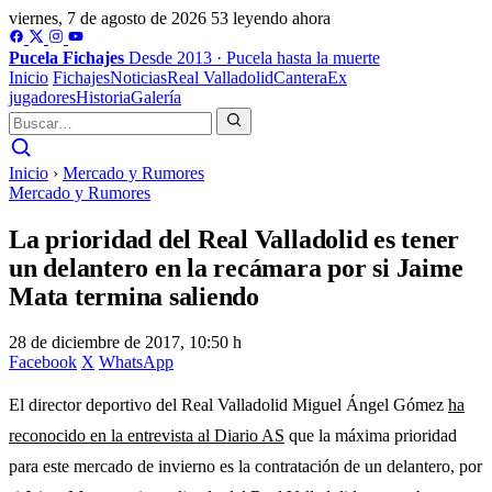
viernes, 7 de agosto de 2026
53 leyendo ahora
Pucela
Fichajes
Desde 2013 · Pucela hasta la muerte
Inicio
Fichajes
Noticias
Real Valladolid
Cantera
Ex
jugadores
Historia
Galería
Inicio
›
Mercado y Rumores
Mercado y Rumores
La prioridad del Real Valladolid es tener
un delantero en la recámara por si Jaime
Mata termina saliendo
28 de diciembre de 2017, 10:50 h
Facebook
X
WhatsApp
El director deportivo del Real Valladolid Miguel Ángel Gómez
ha
reconocido en la entrevista al Diario AS
que la máxima prioridad
para este mercado de invierno es la contratación de un delantero, por