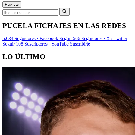
Publicar
PUCELA FICHAJES EN LAS REDES
5.633
Seguidores · Facebook
Seguir
566
Seguidores · X / Twitter
Seguir
108
Suscriptores · YouTube
Suscribirte
LO ÚLTIMO