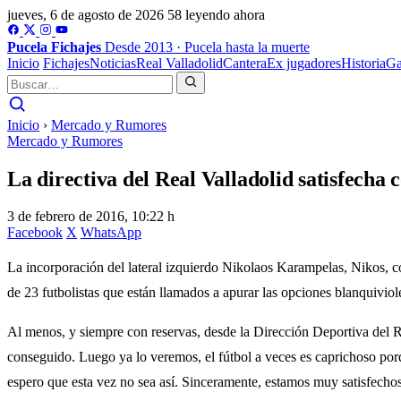
jueves, 6 de agosto de 2026
58 leyendo ahora
Pucela
Fichajes
Desde 2013 · Pucela hasta la muerte
Inicio
Fichajes
Noticias
Real Valladolid
Cantera
Ex jugadores
Historia
Ga
Inicio
›
Mercado y Rumores
Mercado y Rumores
La directiva del Real Valladolid satisfecha 
3 de febrero de 2016, 10:22 h
Facebook
X
WhatsApp
La incorporación del lateral izquierdo Nikolaos Karampelas, Nikos, co
de 23 futbolistas que están llamados a apurar las opciones blanquiviole
Al menos, y siempre con reservas, desde la Dirección Deportiva del Rea
conseguido. Luego ya lo veremos, el fútbol a veces es caprichoso por
espero que esta vez no sea así. Sinceramente, estamos muy satisfecho