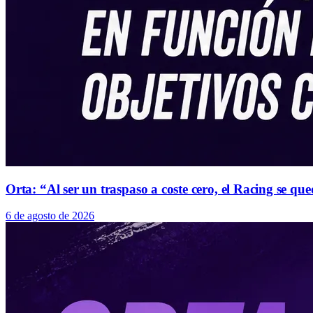
Orta: “Al ser un traspaso a coste cero, el Racing se 
6 de agosto de 2026