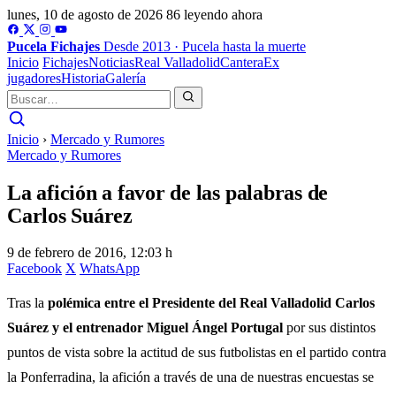
lunes, 10 de agosto de 2026
86 leyendo ahora
Pucela
Fichajes
Desde 2013 · Pucela hasta la muerte
Inicio
Fichajes
Noticias
Real Valladolid
Cantera
Ex
jugadores
Historia
Galería
Inicio
›
Mercado y Rumores
Mercado y Rumores
La afición a favor de las palabras de
Carlos Suárez
9 de febrero de 2016, 12:03 h
Facebook
X
WhatsApp
Tras la
polémica entre el Presidente del Real Valladolid Carlos
Suárez y el entrenador Miguel Ángel Portugal
por sus distintos
puntos de vista sobre la actitud de sus futbolistas en el partido contra
la Ponferradina, la afición a través de una de nuestras encuestas se