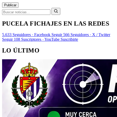
Publicar
PUCELA FICHAJES EN LAS REDES
5.633
Seguidores · Facebook
Seguir
566
Seguidores · X / Twitter
Seguir
108
Suscriptores · YouTube
Suscribirte
LO ÚLTIMO