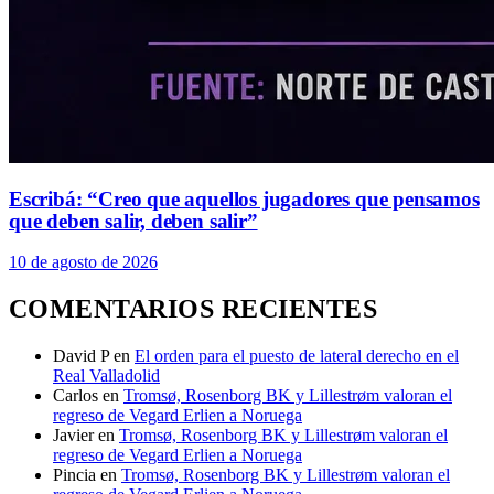
Escribá: “Creo que aquellos jugadores que pensamos
que deben salir, deben salir”
10 de agosto de 2026
COMENTARIOS RECIENTES
David P
en
El orden para el puesto de lateral derecho en el
Real Valladolid
Carlos
en
Tromsø, Rosenborg BK y Lillestrøm valoran el
regreso de Vegard Erlien a Noruega
Javier
en
Tromsø, Rosenborg BK y Lillestrøm valoran el
regreso de Vegard Erlien a Noruega
Pincia
en
Tromsø, Rosenborg BK y Lillestrøm valoran el