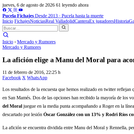
jueves, 6 de agosto de 2026
61 leyendo ahora
Pucela
Fichajes
Desde 2013 · Pucela hasta la muerte
Inicio
Fichajes
Noticias
Real Valladolid
Cantera
Ex jugadores
Historia
Ga
Inicio
›
Mercado y Rumores
Mercado y Rumores
La afición elige a Manu del Moral para ac
11 de febrero de 2016, 22:25 h
Facebook
X
WhatsApp
Los resultados de la encuesta que hemos realizado en twitter reflejan 
en San Mamés. Dos de las opciones han recibido la mayoría de los vot
del Moral
juegue en la media punta acompañando a Roger en la líne
descartado por lesión
Óscar González con un 13% y Rodri Ríos c
La afición se encuentra dividida entre Manu del Moral y Rennella, p