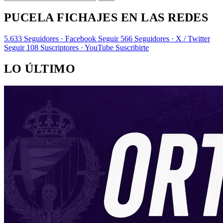
PUCELA FICHAJES EN LAS REDES
5.633
Seguidores · Facebook
Seguir
566
Seguidores · X / Twitter
Seguir
108
Suscriptores · YouTube
Suscribirte
LO ÚLTIMO