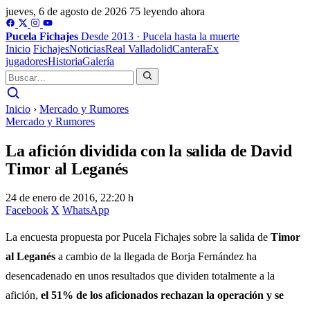
jueves, 6 de agosto de 2026
75 leyendo ahora
Pucela
Fichajes
Desde 2013 · Pucela hasta la muerte
Inicio
Fichajes
Noticias
Real Valladolid
Cantera
Ex
jugadores
Historia
Galería
Inicio
›
Mercado y Rumores
Mercado y Rumores
La afición dividida con la salida de David
Timor al Leganés
24 de enero de 2016, 22:20 h
Facebook
X
WhatsApp
La encuesta propuesta por Pucela Fichajes sobre la salida de
Timor
al Leganés
a cambio de la llegada de Borja Fernández ha
desencadenado en unos resultados que dividen totalmente a la
afición,
el 51% de los aficionados rechazan la operación y se