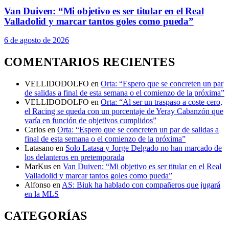
Van Duiven: “Mi objetivo es ser titular en el Real
Valladolid y marcar tantos goles como pueda”
6 de agosto de 2026
COMENTARIOS RECIENTES
VELLIDODOLFO
en
Orta: “Espero que se concreten un par
de salidas a final de esta semana o el comienzo de la próxima”
VELLIDODOLFO
en
Orta: “Al ser un traspaso a coste cero,
el Racing se queda con un porcentaje de Yeray Cabanzón que
varía en función de objetivos cumplidos”
Carlos
en
Orta: “Espero que se concreten un par de salidas a
final de esta semana o el comienzo de la próxima”
Latasano
en
Solo Latasa y Jorge Delgado no han marcado de
los delanteros en pretemporada
MarKus
en
Van Duiven: “Mi objetivo es ser titular en el Real
Valladolid y marcar tantos goles como pueda”
Alfonso
en
AS: Biuk ha hablado con compañeros que jugará
en la MLS
CATEGORÍAS