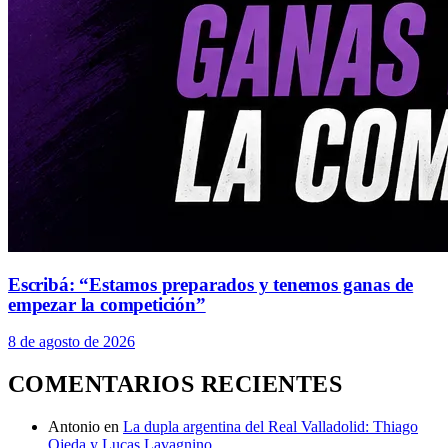
Escribá: “Estamos preparados y tenemos ganas de
empezar la competición”
8 de agosto de 2026
COMENTARIOS RECIENTES
Antonio
en
La dupla argentina del Real Valladolid: Thiago
Ojeda y Lucas Lavagnino