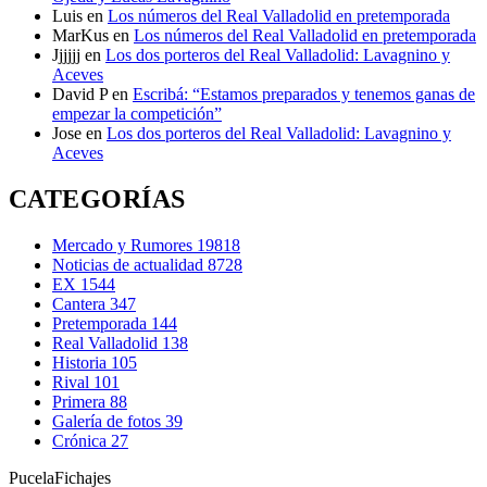
Luis
en
Los números del Real Valladolid en pretemporada
MarKus
en
Los números del Real Valladolid en pretemporada
Jjjjjj
en
Los dos porteros del Real Valladolid: Lavagnino y
Aceves
David P
en
Escribá: “Estamos preparados y tenemos ganas de
empezar la competición”
Jose
en
Los dos porteros del Real Valladolid: Lavagnino y
Aceves
CATEGORÍAS
Mercado y Rumores
19818
Noticias de actualidad
8728
EX
1544
Cantera
347
Pretemporada
144
Real Valladolid
138
Historia
105
Rival
101
Primera
88
Galería de fotos
39
Crónica
27
Pucela
Fichajes