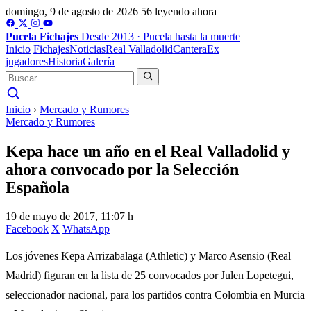
domingo, 9 de agosto de 2026
56 leyendo ahora
Pucela
Fichajes
Desde 2013 · Pucela hasta la muerte
Inicio
Fichajes
Noticias
Real Valladolid
Cantera
Ex
jugadores
Historia
Galería
Inicio
›
Mercado y Rumores
Mercado y Rumores
Kepa hace un año en el Real Valladolid y
ahora convocado por la Selección
Española
19 de mayo de 2017, 11:07 h
Facebook
X
WhatsApp
Los jóvenes Kepa Arrizabalaga (Athletic) y Marco Asensio (Real
Madrid) figuran en la lista de 25 convocados por Julen Lopetegui,
seleccionador nacional, para los partidos contra Colombia en Murcia