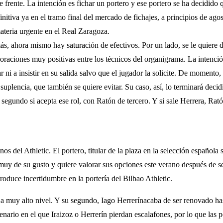
 frente. La intención es fichar un portero y ese portero se ha decidido q
finitiva ya en el tramo final del mercado de fichajes, a principios de ag
teria urgente en el Real Zaragoza.
ás, ahora mismo hay saturación de efectivos. Por un lado, se le quiere 
oraciones muy positivas entre los técnicos del organigrama. La intenció
r ni a insistir en su salida salvo que el jugador la solicite. De momento
su suplencia, que también se quiere evitar. Su caso, así, lo terminará dec
 segundo si acepta ese rol, con Ratón de tercero. Y si sale Herrera, Rat
s del Athletic. El portero, titular de la plaza en la selección española 
s muy de su gusto y quiere valorar sus opciones este verano después de
troduce incertidumbre en la portería del Bilbao Athletic.
a muy alto nivel. Y su segundo, Iago Herrerínacaba de ser renovado has
nario en el que Iraizoz o Herrerín pierdan escalafones, por lo que las 