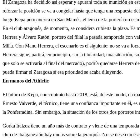
El Zaragoza ha decidido así esperar y apurará toda su munición en este
reforzar la posición se va a congelar hasta que tenga una respuesta de
luego Kepa permanezca en San Mamés, el tema de la portería no es ma
En el club aragonés, de momento, se considera cubierta la plaza. Es m
Herrera y Álvaro Ratón, portero del filial la pasada temporada con val
Milla. Con Manu Herrera, el escenario es el siguiente: no se va a forza
Herrera sigue, partirá, en principio, sin la titularidad, una situación, 
que solo se activaría al final del mercado), podría quedarse Herrera de
pueda firmar el Zaragoza si esa prioridad se acaba diluyendo.
En manos del Athletic
El futuro de Kepa, con contrato hasta 2018, está, de este modo, en mano
Ernesto Valverde, el técnico, tiene una confianza importante en él, e
la Ponferradina. Sin embargo, la situación de los otros dos porteros in
Gorka Iraizoz tiene un año más de contrato y viene de una temporada 
club de Ibaigane aún hay dudas sobre la jerarquía. No se desea un esce