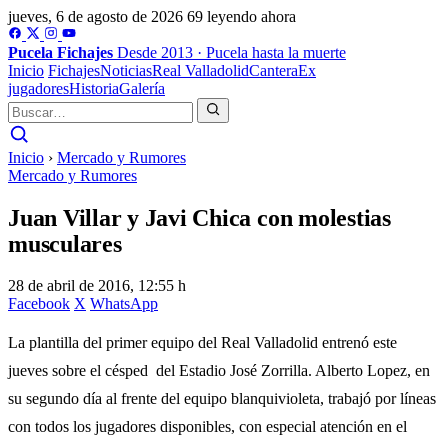
jueves, 6 de agosto de 2026
69 leyendo ahora
Pucela
Fichajes
Desde 2013 · Pucela hasta la muerte
Inicio
Fichajes
Noticias
Real Valladolid
Cantera
Ex
jugadores
Historia
Galería
Inicio
›
Mercado y Rumores
Mercado y Rumores
Juan Villar y Javi Chica con molestias
musculares
28 de abril de 2016, 12:55 h
Facebook
X
WhatsApp
La plantilla del primer equipo del Real Valladolid entrenó este
jueves sobre el césped del Estadio José Zorrilla. Alberto Lopez, en
su segundo día al frente del equipo blanquivioleta, trabajó por líneas
con todos los jugadores disponibles, con especial atención en el