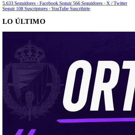
5.633
Seguidores · Facebook
Seguir
566
Seguidores · X / Twitter
Seguir
108
Suscriptores · YouTube
Suscribirte
LO ÚLTIMO