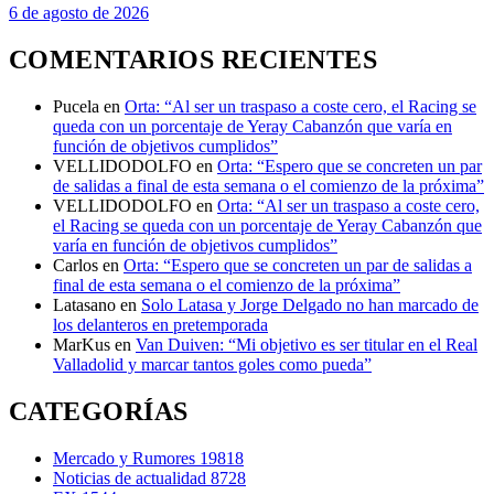
6 de agosto de 2026
COMENTARIOS RECIENTES
Pucela
en
Orta: “Al ser un traspaso a coste cero, el Racing se
queda con un porcentaje de Yeray Cabanzón que varía en
función de objetivos cumplidos”
VELLIDODOLFO
en
Orta: “Espero que se concreten un par
de salidas a final de esta semana o el comienzo de la próxima”
VELLIDODOLFO
en
Orta: “Al ser un traspaso a coste cero,
el Racing se queda con un porcentaje de Yeray Cabanzón que
varía en función de objetivos cumplidos”
Carlos
en
Orta: “Espero que se concreten un par de salidas a
final de esta semana o el comienzo de la próxima”
Latasano
en
Solo Latasa y Jorge Delgado no han marcado de
los delanteros en pretemporada
MarKus
en
Van Duiven: “Mi objetivo es ser titular en el Real
Valladolid y marcar tantos goles como pueda”
CATEGORÍAS
Mercado y Rumores
19818
Noticias de actualidad
8728