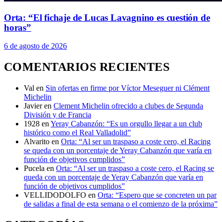
Orta: “El fichaje de Lucas Lavagnino es cuestión de
horas”
6 de agosto de 2026
COMENTARIOS RECIENTES
Val
en
Sin ofertas en firme por Víctor Meseguer ni Clément
Michelin
Javier
en
Clement Michelin ofrecido a clubes de Segunda
División y de Francia
1928
en
Yeray Cabanzón: “Es un orgullo llegar a un club
histórico como el Real Valladolid”
Alvarito
en
Orta: “Al ser un traspaso a coste cero, el Racing
se queda con un porcentaje de Yeray Cabanzón que varía en
función de objetivos cumplidos”
Pucela
en
Orta: “Al ser un traspaso a coste cero, el Racing se
queda con un porcentaje de Yeray Cabanzón que varía en
función de objetivos cumplidos”
VELLIDODOLFO
en
Orta: “Espero que se concreten un par
de salidas a final de esta semana o el comienzo de la próxima”