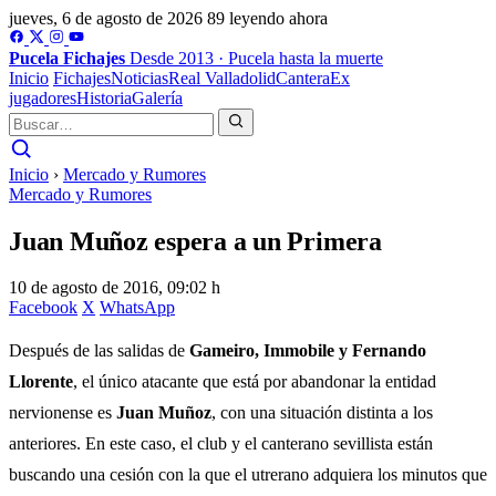
jueves, 6 de agosto de 2026
89 leyendo ahora
Pucela
Fichajes
Desde 2013 · Pucela hasta la muerte
Inicio
Fichajes
Noticias
Real Valladolid
Cantera
Ex
jugadores
Historia
Galería
Inicio
›
Mercado y Rumores
Mercado y Rumores
Juan Muñoz espera a un Primera
10 de agosto de 2016, 09:02 h
Facebook
X
WhatsApp
Después de las salidas de
Gameiro, Immobile y Fernando
Llorente
, el único atacante que está por abandonar la entidad
nervionense es
Juan Muñoz
, con una situación distinta a los
anteriores. En este caso, el club y el canterano sevillista están
buscando una cesión con la que el utrerano adquiera los minutos que