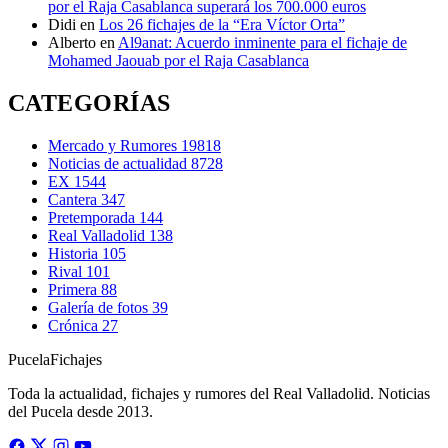
por el Raja Casablanca superará los 700.000 euros
Didi
en
Los 26 fichajes de la “Era Víctor Orta”
Alberto
en
Al9anat: Acuerdo inminente para el fichaje de
Mohamed Jaouab por el Raja Casablanca
CATEGORÍAS
Mercado y Rumores
19818
Noticias de actualidad
8728
EX
1544
Cantera
347
Pretemporada
144
Real Valladolid
138
Historia
105
Rival
101
Primera
88
Galería de fotos
39
Crónica
27
Pucela
Fichajes
Toda la actualidad, fichajes y rumores del Real Valladolid. Noticias
del Pucela desde 2013.