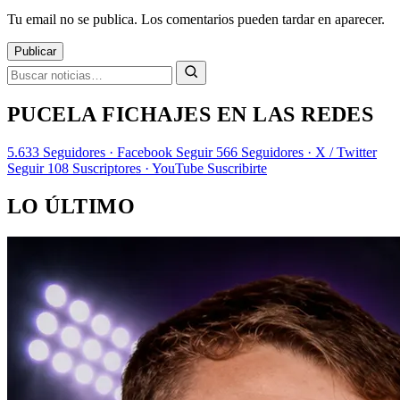
Tu email no se publica. Los comentarios pueden tardar en aparecer.
Publicar
PUCELA FICHAJES EN LAS REDES
5.633
Seguidores · Facebook
Seguir
566
Seguidores · X / Twitter
Seguir
108
Suscriptores · YouTube
Suscribirte
LO ÚLTIMO