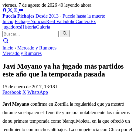
viernes, 7 de agosto de 2026
40 leyendo ahora
Pucela
Fichajes
Desde 2013 · Pucela hasta la muerte
Inicio
Fichajes
Noticias
Real Valladolid
Cantera
Ex
jugadores
Historia
Galería
Inicio
›
Mercado y Rumores
Mercado y Rumores
Javi Moyano ya ha jugado más partidos
este año que la temporada pasada
15 de enero de 2017, 13:18 h
Facebook
X
WhatsApp
Javi Moyano
confirma en Zorrilla la regularidad que ya mostró
durante su etapa en el Tenerife y mejora notablemente los números
de su primera temporada como blanquivioleta, en la que ofreció un
rendimiento con muchos altibajos. La competencia con Chica por el