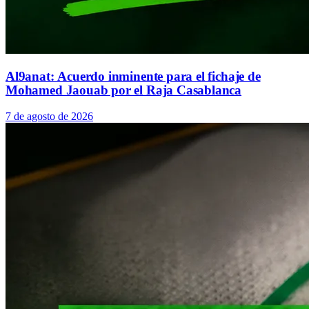
Al9anat: Acuerdo inminente para el fichaje de
Mohamed Jaouab por el Raja Casablanca
7 de agosto de 2026