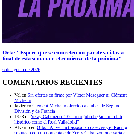
Orta: “Espero que se concreten un par de salidas a
final de esta semana o el comienzo de la próxima”
6 de agosto de 2026
COMENTARIOS RECIENTES
Val
en
Sin ofertas en firme por Víctor Meseguer ni Clément
Michelin
Javier
en
Clement Michelin ofrecido a clubes de Segunda
División y de Francia
1928
en
Yeray Cabanzón: “Es un orgullo llegar a un club
histórico como el Real Valladolid”
Alvarito
en
Orta: “Al ser un traspaso a coste cero, el Racing
se queda con un porcentaje de Yeray Cabanzón que varía en