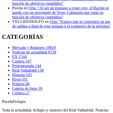
función de objetivos cumplidos”
Pucela
en
Orta: “Al ser un traspaso a coste cero, el Racing se
queda con un porcentaje de Yeray Cabanzón que varía en
función de objetivos cumplidos”
VELLIDODOLFO
en
Orta: “Espero que se concreten un par
de salidas a final de esta semana o el comienzo de la próxima”
CATEGORÍAS
Mercado y Rumores
19818
Noticias de actualidad
8728
EX
1544
Cantera
347
Pretemporada
144
Real Valladolid
138
Historia
105
Rival
101
Primera
88
Galería de fotos
39
Crónica
27
Pucela
Fichajes
Toda la actualidad, fichajes y rumores del Real Valladolid. Noticias