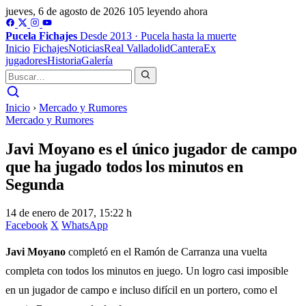
jueves, 6 de agosto de 2026
105 leyendo ahora
Pucela
Fichajes
Desde 2013 · Pucela hasta la muerte
Inicio
Fichajes
Noticias
Real Valladolid
Cantera
Ex
jugadores
Historia
Galería
Inicio
›
Mercado y Rumores
Mercado y Rumores
Javi Moyano es el único jugador de campo
que ha jugado todos los minutos en
Segunda
14 de enero de 2017, 15:22 h
Facebook
X
WhatsApp
Javi Moyano
completó en el Ramón de Carranza una vuelta
completa con todos los minutos en juego. Un logro casi imposible
en un jugador de campo e incluso difícil en un portero, como el