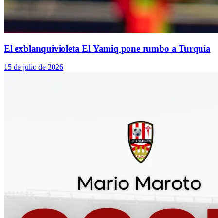
El exblanquivioleta El Yamiq pone rumbo a Turquía
15 de julio de 2026