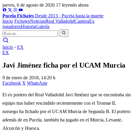
jueves, 6 de agosto de 2026
17 leyendo ahora
Pucela
Fichajes
Desde 2013 · Pucela hasta la muerte
Inicio
Fichajes
Noticias
Real Valladolid
Cantera
Ex
jugadores
Historia
Galería
Inicio
›
EX
EX
Javi Jiménez ficha por el UCAM Murcia
9 de enero de 2018, 14:20 h
Facebook
X
WhatsApp
El ex portero del Real Valladolid Javi Jiménez que se encontraba sin
equipo tras haber rescindido recientemente con el Tromsø IL
noruego ha fichado por el UCAM Murcia de Segunda B. El portero
además de en Pucela, también ha jugado en el Murcia, Levante,
Alcorcón y Huesca.