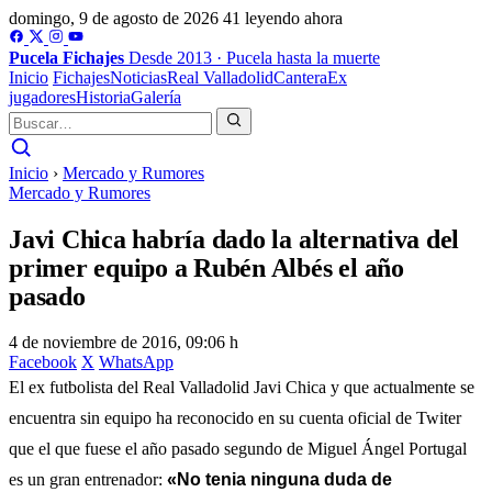
domingo, 9 de agosto de 2026
41 leyendo ahora
Pucela
Fichajes
Desde 2013 · Pucela hasta la muerte
Inicio
Fichajes
Noticias
Real Valladolid
Cantera
Ex
jugadores
Historia
Galería
Inicio
›
Mercado y Rumores
Mercado y Rumores
Javi Chica habría dado la alternativa del
primer equipo a Rubén Albés el año
pasado
4 de noviembre de 2016, 09:06 h
Facebook
X
WhatsApp
El ex futbolista del Real Valladolid Javi Chica y que actualmente se
encuentra sin equipo ha reconocido en su cuenta oficial de Twiter
que el que fuese el año pasado segundo de Miguel Ángel Portugal
es un gran entrenador:
«No tenia ninguna duda de