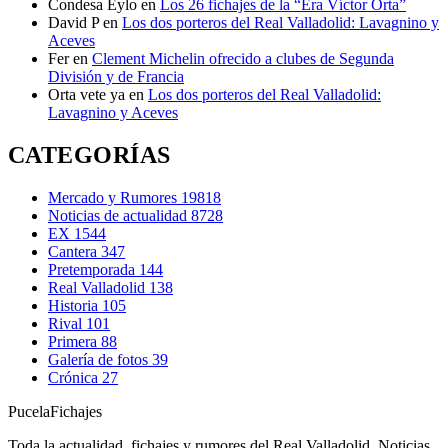
Condesa Eylo
en
Los 26 fichajes de la “Era Víctor Orta”
David P
en
Los dos porteros del Real Valladolid: Lavagnino y
Aceves
Fer
en
Clement Michelin ofrecido a clubes de Segunda
División y de Francia
Orta vete ya
en
Los dos porteros del Real Valladolid:
Lavagnino y Aceves
CATEGORÍAS
Mercado y Rumores
19818
Noticias de actualidad
8728
EX
1544
Cantera
347
Pretemporada
144
Real Valladolid
138
Historia
105
Rival
101
Primera
88
Galería de fotos
39
Crónica
27
Pucela
Fichajes
Toda la actualidad, fichajes y rumores del Real Valladolid. Noticias