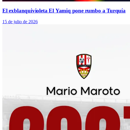
El exblanquivioleta El Yamiq pone rumbo a Turquía
15 de julio de 2026