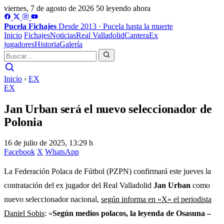
viernes, 7 de agosto de 2026
50 leyendo ahora
Pucela
Fichajes
Desde 2013 · Pucela hasta la muerte
Inicio
Fichajes
Noticias
Real Valladolid
Cantera
Ex
jugadores
Historia
Galería
Inicio
›
EX
EX
Jan Urban será el nuevo seleccionador de
Polonia
16 de julio de 2025, 13:29 h
Facebook
X
WhatsApp
La Federación Polaca de Fútbol (PZPN) confirmará este jueves la
contratación del ex jugador del Real Valladolid
Jan Urban
como
nuevo seleccionador nacional,
según informa en «X» el periodista
Daniel Sobis
: «
Según medios polacos, la leyenda de Osasuna –