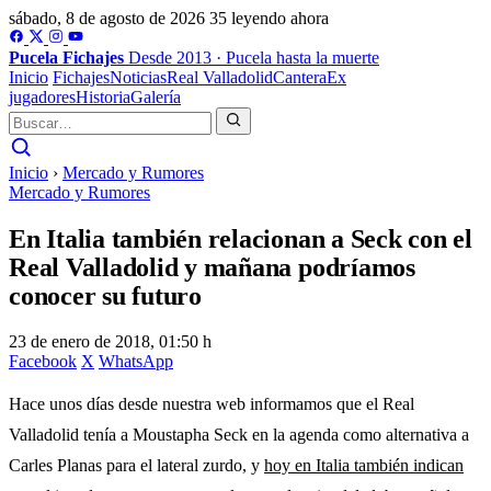
sábado, 8 de agosto de 2026
35 leyendo ahora
Pucela
Fichajes
Desde 2013 · Pucela hasta la muerte
Inicio
Fichajes
Noticias
Real Valladolid
Cantera
Ex
jugadores
Historia
Galería
Inicio
›
Mercado y Rumores
Mercado y Rumores
En Italia también relacionan a Seck con el
Real Valladolid y mañana podríamos
conocer su futuro
23 de enero de 2018, 01:50 h
Facebook
X
WhatsApp
Hace unos días desde nuestra web informamos que el Real
Valladolid tenía a Moustapha Seck en la agenda como alternativa a
Carles Planas para el lateral zurdo, y
hoy en Italia también indican