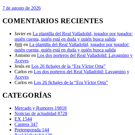
7 de agosto de 2026
COMENTARIOS RECIENTES
Javier
en
La plantilla del Real Valladolid, jugador por jugador:
quién cuenta, quién está en duda y quién busca salida
Jjjjjj
en
La plantilla del Real Valladolid, jugador por jugador:
quién cuenta, quién está en duda y quién busca salida
Antonio
en
Los dos porteros del Real Valladolid: Lavagnino y
Aceves
Jesús
en
Los 26 fichajes de la “Era Víctor Orta”
Carlos
en
Los dos porteros del Real Valladolid: Lavagnino y
Aceves
Carlos
en
Los 26 fichajes de la “Era Víctor Orta”
CATEGORÍAS
Mercado y Rumores
19818
Noticias de actualidad
8728
EX
1544
Cantera
347
Pretemporada
144