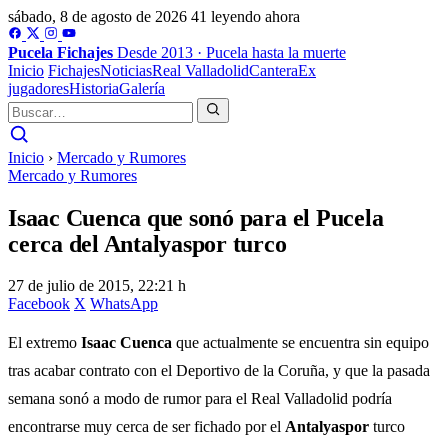
sábado, 8 de agosto de 2026
41 leyendo ahora
Pucela
Fichajes
Desde 2013 · Pucela hasta la muerte
Inicio
Fichajes
Noticias
Real Valladolid
Cantera
Ex
jugadores
Historia
Galería
Inicio
›
Mercado y Rumores
Mercado y Rumores
Isaac Cuenca que sonó para el Pucela
cerca del Antalyaspor turco
27 de julio de 2015, 22:21 h
Facebook
X
WhatsApp
El extremo
Isaac Cuenca
que actualmente se encuentra sin equipo
tras acabar contrato con el Deportivo de la Coruña, y que la pasada
semana sonó a modo de rumor para el Real Valladolid podría
encontrarse muy cerca de ser fichado por el
Antalyaspor
turco