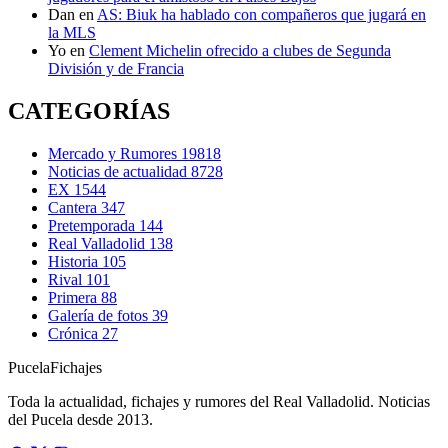
Dan
en
AS: Biuk ha hablado con compañeros que jugará en
la MLS
Yo
en
Clement Michelin ofrecido a clubes de Segunda
División y de Francia
CATEGORÍAS
Mercado y Rumores
19818
Noticias de actualidad
8728
EX
1544
Cantera
347
Pretemporada
144
Real Valladolid
138
Historia
105
Rival
101
Primera
88
Galería de fotos
39
Crónica
27
Pucela
Fichajes
Toda la actualidad, fichajes y rumores del Real Valladolid. Noticias
del Pucela desde 2013.