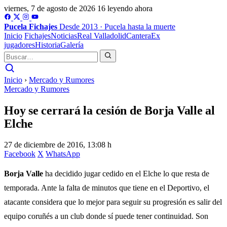
viernes, 7 de agosto de 2026
16 leyendo ahora
Pucela
Fichajes
Desde 2013 · Pucela hasta la muerte
Inicio
Fichajes
Noticias
Real Valladolid
Cantera
Ex
jugadores
Historia
Galería
Inicio
›
Mercado y Rumores
Mercado y Rumores
Hoy se cerrará la cesión de Borja Valle al
Elche
27 de diciembre de 2016, 13:08 h
Facebook
X
WhatsApp
Borja Valle
ha decidido jugar cedido en el Elche lo que resta de
temporada. Ante la falta de minutos que tiene en el Deportivo, el
atacante considera que lo mejor para seguir su progresión es salir del
equipo coruñés a un club donde sí puede tener continuidad. Son