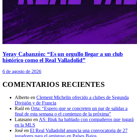
Yeray Cabanzón: “Es un orgullo llegar a un club
histórico como el Real Valladolid”
6 de agosto de 2026
COMENTARIOS RECIENTES
Alberto
en
Clement Michelin ofrecido a clubes de Segunda
División y de Francia
Raúl
en
Orta: “Espero que se concreten un par de salidas a
final de esta semana o el comienzo de la próxima”
Latasano
en
AS: Biuk ha hablado con compañeros que jugará
en la MLS
José
en
El Real Valladolid anuncia una convocatoria de 27
jugadores para el amistoso en Países Bajos