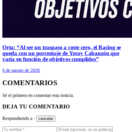
Orta: “Al ser un traspaso a coste cero, el Racing se
queda con un porcentaje de Yeray Cabanzón que
varía en función de objetivos cumplidos”
6 de agosto de 2026
COMENTARIOS
Sé el primero en comentar esta noticia.
DEJA TU COMENTARIO
Respondiendo a
·
cancelar