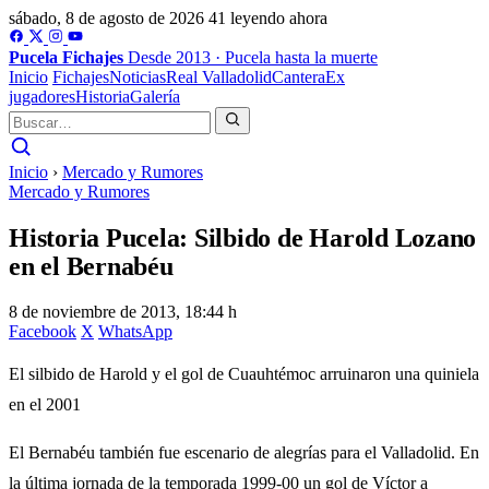
sábado, 8 de agosto de 2026
41 leyendo ahora
Pucela
Fichajes
Desde 2013 · Pucela hasta la muerte
Inicio
Fichajes
Noticias
Real Valladolid
Cantera
Ex
jugadores
Historia
Galería
Inicio
›
Mercado y Rumores
Mercado y Rumores
Historia Pucela: Silbido de Harold Lozano
en el Bernabéu
8 de noviembre de 2013, 18:44 h
Facebook
X
WhatsApp
El silbido de Harold y el gol de Cuauhtémoc arruinaron una quiniela
en el 2001
El Bernabéu también fue escenario de alegrías para el Valladolid. En
la última jornada de la temporada 1999-00 un gol de Víctor a