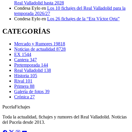
Real Valladolid hasta 2028
Condesa Eylo
en
Los 10 fichajes del Real Valladolid para la
temporada 2026/27
Condesa Eylo
en
Los 26 fichajes de la “Era Víctor Orta”
CATEGORÍAS
Mercado y Rumores
19818
Noticias de actualidad
8728
EX
1544
Cantera
347
Pretemporada
144
Real Valladolid
138
Historia
105
Rival
101
Primera
88
Galería de fotos
39
Crónica
27
Pucela
Fichajes
Toda la actualidad, fichajes y rumores del Real Valladolid. Noticias
del Pucela desde 2013.