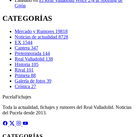
Latasano
en
El Real Valladolid vence 2-4 al Sporting de
Gijón
CATEGORÍAS
Mercado y Rumores
19818
Noticias de actualidad
8728
EX
1544
Cantera
347
Pretemporada
144
Real Valladolid
138
Historia
105
Rival
101
Primera
88
Galería de fotos
39
Crónica
27
Pucela
Fichajes
Toda la actualidad, fichajes y rumores del Real Valladolid. Noticias
del Pucela desde 2013.
CATEGORÍAS