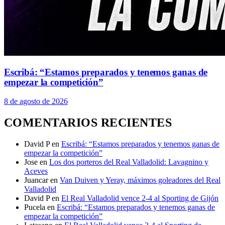
Escribá: “Estamos preparados y tenemos ganas de
empezar la competición”
8 de agosto de 2026
COMENTARIOS RECIENTES
David P
en
Escribá: “Estamos preparados y tenemos ganas de
empezar la competición”
Jose
en
Los dos porteros del Real Valladolid: Lavagnino y
Aceves
Juancar
en
Van Duiven y Yeray, máximos goleadores del Real
Valladolid
David P
en
El Real Valladolid vence 2-4 al Sporting de Gijón
Pucela
en
Escribá: “Estamos preparados y tenemos ganas de
empezar la competición”