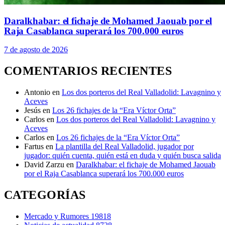
Daralkhabar: el fichaje de Mohamed Jaouab por el
Raja Casablanca superará los 700.000 euros
7 de agosto de 2026
COMENTARIOS RECIENTES
Antonio
en
Los dos porteros del Real Valladolid: Lavagnino y
Aceves
Jesús
en
Los 26 fichajes de la “Era Víctor Orta”
Carlos
en
Los dos porteros del Real Valladolid: Lavagnino y
Aceves
Carlos
en
Los 26 fichajes de la “Era Víctor Orta”
Fartus
en
La plantilla del Real Valladolid, jugador por
jugador: quién cuenta, quién está en duda y quién busca salida
David Zarzu
en
Daralkhabar: el fichaje de Mohamed Jaouab
por el Raja Casablanca superará los 700.000 euros
CATEGORÍAS
Mercado y Rumores
19818