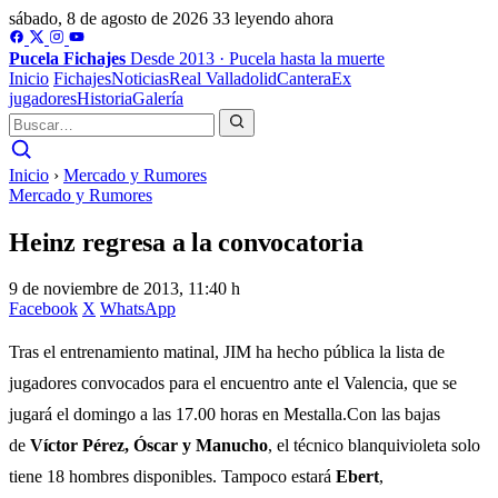
sábado, 8 de agosto de 2026
33 leyendo ahora
Pucela
Fichajes
Desde 2013 · Pucela hasta la muerte
Inicio
Fichajes
Noticias
Real Valladolid
Cantera
Ex
jugadores
Historia
Galería
Inicio
›
Mercado y Rumores
Mercado y Rumores
Heinz regresa a la convocatoria
9 de noviembre de 2013, 11:40 h
Facebook
X
WhatsApp
Tras el entrenamiento matinal, JIM ha hecho pública la lista de
jugadores convocados para el encuentro ante el Valencia, que se
jugará el domingo a las 17.00 horas en Mestalla.Con las bajas
de
Víctor Pérez, Óscar y Manucho
, el técnico blanquivioleta solo
tiene 18 hombres disponibles. Tampoco estará
Ebert
,