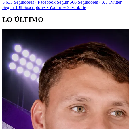
5.633
Seguidores · Facebook
Seguir
566
Seguidores · X / Twitter
Seguir
108
Suscriptores · YouTube
Suscribirte
LO ÚLTIMO