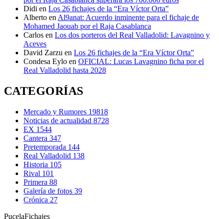
Didi
en
Los 26 fichajes de la “Era Víctor Orta”
Alberto
en
Al9anat: Acuerdo inminente para el fichaje de
Mohamed Jaouab por el Raja Casablanca
Carlos
en
Los dos porteros del Real Valladolid: Lavagnino y
Aceves
David Zarzu
en
Los 26 fichajes de la “Era Víctor Orta”
Condesa Eylo
en
OFICIAL: Lucas Lavagnino ficha por el
Real Valladolid hasta 2028
CATEGORÍAS
Mercado y Rumores
19818
Noticias de actualidad
8728
EX
1544
Cantera
347
Pretemporada
144
Real Valladolid
138
Historia
105
Rival
101
Primera
88
Galería de fotos
39
Crónica
27
Pucela
Fichajes