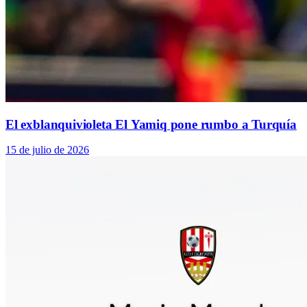
El exblanquivioleta El Yamiq pone rumbo a Turquía
15 de julio de 2026