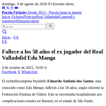
domingo, 9 de agosto de 2026
63 leyendo ahora
Pucela
Fichajes
Desde 2013 · Pucela hasta la muerte
Inicio
Fichajes
Noticias
Real Valladolid
Cantera
Ex
jugadores
Historia
Galería
Inicio
›
EX
EX
Fallece a los 58 años el ex jugador del Real
Valladolid Edu Manga
4 de octubre de 2025, 10:01 h
Facebook
X
WhatsApp
El exmediocampista brasileño
Eduardo Antônio dos Santos
, más
conocido como
Edu Manga
, falleció a los 58 años, según informó la
Federación Paulista de Fútbol. Edu se encontraba hospitalizado por
complicaciones renales en Barueri, en el estado de São Paulo.