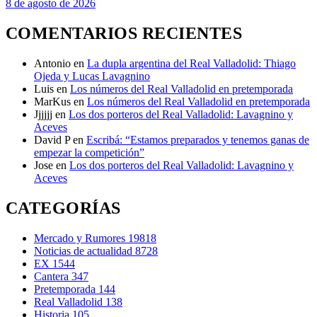
8 de agosto de 2026
COMENTARIOS RECIENTES
Antonio
en
La dupla argentina del Real Valladolid: Thiago
Ojeda y Lucas Lavagnino
Luis
en
Los números del Real Valladolid en pretemporada
MarKus
en
Los números del Real Valladolid en pretemporada
Jjjjjj
en
Los dos porteros del Real Valladolid: Lavagnino y
Aceves
David P
en
Escribá: “Estamos preparados y tenemos ganas de
empezar la competición”
Jose
en
Los dos porteros del Real Valladolid: Lavagnino y
Aceves
CATEGORÍAS
Mercado y Rumores
19818
Noticias de actualidad
8728
EX
1544
Cantera
347
Pretemporada
144
Real Valladolid
138
Historia
105