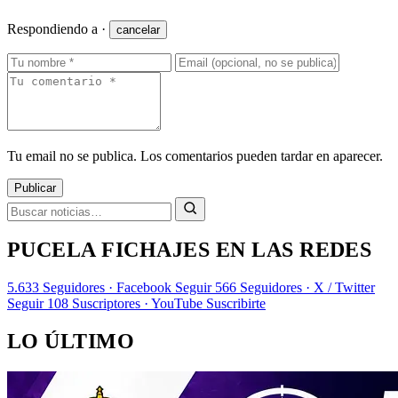
Respondiendo a
·
cancelar
Tu email no se publica. Los comentarios pueden tardar en aparecer.
Publicar
PUCELA FICHAJES EN LAS REDES
5.633
Seguidores · Facebook
Seguir
566
Seguidores · X / Twitter
Seguir
108
Suscriptores · YouTube
Suscribirte
LO ÚLTIMO