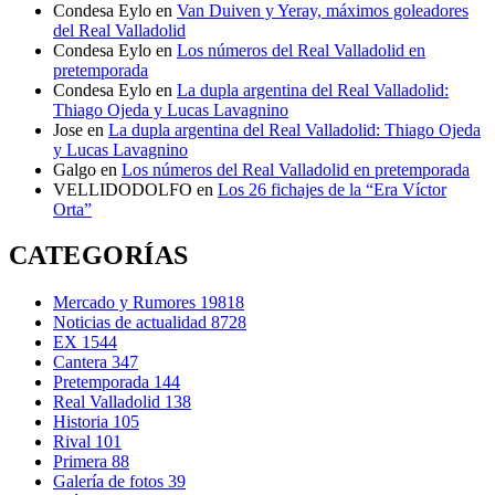
Condesa Eylo
en
Van Duiven y Yeray, máximos goleadores
del Real Valladolid
Condesa Eylo
en
Los números del Real Valladolid en
pretemporada
Condesa Eylo
en
La dupla argentina del Real Valladolid:
Thiago Ojeda y Lucas Lavagnino
Jose
en
La dupla argentina del Real Valladolid: Thiago Ojeda
y Lucas Lavagnino
Galgo
en
Los números del Real Valladolid en pretemporada
VELLIDODOLFO
en
Los 26 fichajes de la “Era Víctor
Orta”
CATEGORÍAS
Mercado y Rumores
19818
Noticias de actualidad
8728
EX
1544
Cantera
347
Pretemporada
144
Real Valladolid
138
Historia
105
Rival
101
Primera
88
Galería de fotos
39