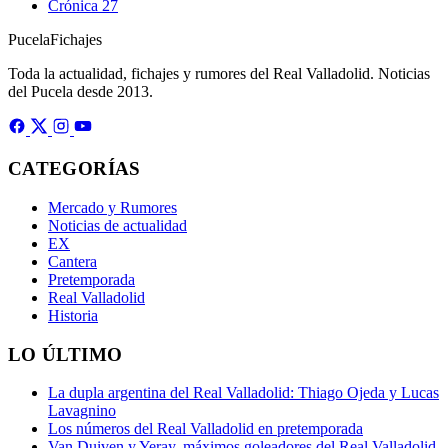
Crónica
27
Pucela
Fichajes
Toda la actualidad, fichajes y rumores del Real Valladolid. Noticias
del Pucela desde 2013.
CATEGORÍAS
Mercado y Rumores
Noticias de actualidad
EX
Cantera
Pretemporada
Real Valladolid
Historia
LO ÚLTIMO
La dupla argentina del Real Valladolid: Thiago Ojeda y Lucas
Lavagnino
Los números del Real Valladolid en pretemporada
Van Duiven y Yeray, máximos goleadores del Real Valladolid