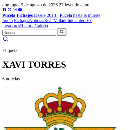
domingo, 9 de agosto de 2026
27 leyendo ahora
Pucela
Fichajes
Desde 2013 · Pucela hasta la muerte
Inicio
Fichajes
Noticias
Real Valladolid
Cantera
Ex
jugadores
Historia
Galería
Etiqueta
XAVI TORRES
6 noticias