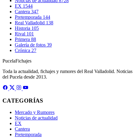
Noticias de actualidad
8728
EX
1544
Cantera
347
Pretemporada
144
Real Valladolid
138
Historia
105
Rival
101
Primera
88
Galería de fotos
39
Crónica
27
Pucela
Fichajes
Toda la actualidad, fichajes y rumores del Real Valladolid. Noticias
del Pucela desde 2013.
CATEGORÍAS
Mercado y Rumores
Noticias de actualidad
EX
Cantera
Pretemporada