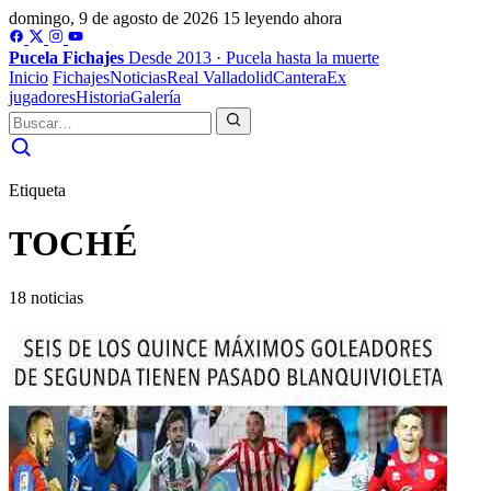
domingo, 9 de agosto de 2026
15 leyendo ahora
Pucela
Fichajes
Desde 2013 · Pucela hasta la muerte
Inicio
Fichajes
Noticias
Real Valladolid
Cantera
Ex
jugadores
Historia
Galería
Etiqueta
TOCHÉ
18 noticias