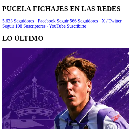
PUCELA FICHAJES EN LAS REDES
5.633
Seguidores · Facebook
Seguir
566
Seguidores · X / Twitter
Seguir
108
Suscriptores · YouTube
Suscribirte
LO ÚLTIMO