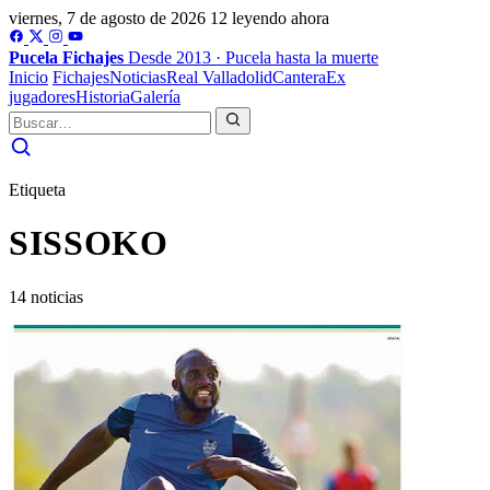
viernes, 7 de agosto de 2026
12 leyendo ahora
Pucela
Fichajes
Desde 2013 · Pucela hasta la muerte
Inicio
Fichajes
Noticias
Real Valladolid
Cantera
Ex
jugadores
Historia
Galería
Etiqueta
SISSOKO
14 noticias