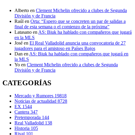
Alberto
en
Clement Michelin ofrecido a clubes de Segunda
División y de Francia
Raúl
en
Orta: “Espero que se concreten un par de salidas a
final de esta semana o el comienzo de la próxima”
Latasano
en
AS: Biuk ha hablado con compañeros que jugará
en la MLS
José
en
El Real Valladolid anuncia una convocatoria de 27
jugadores para el amistoso en Países Bajos
Dan
en
AS: Biuk ha hablado con compañeros que jugará en
la MLS
Yo
en
Clement Michelin ofrecido a clubes de Segunda
División y de Francia
CATEGORÍAS
Mercado y Rumores
19818
Noticias de actualidad
8728
EX
1544
Cantera
347
Pretemporada
144
Real Valladolid
138
Historia
105
Rival
101