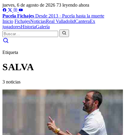
jueves, 6 de agosto de 2026
73 leyendo ahora
Pucela
Fichajes
Desde 2013 · Pucela hasta la muerte
Inicio
Fichajes
Noticias
Real Valladolid
Cantera
Ex
jugadores
Historia
Galería
Etiqueta
SALVA
3 noticias