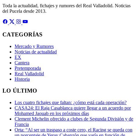
Toda la actualidad, fichajes y rumores del Real Valladolid. Noticias
del Pucela desde 2013.
CATEGORÍAS
Mercado y Rumores
Noticias de actualidad
EX
Cantera
Pretemporada
Real Valladolid
Historia
LO ÚLTIMO
Los cuatro fichajes que faltan: ¿cómo está cada operación?
CASA24: El Raja Casablanca quiere llegar a un acuerdo por
Mohamed Jaouab en los próximos días
Clement Michelin ofrecido a clubes de Segunda División y de
Francia
Orta: “Al ser un traspaso a coste cero, el Racing se queda con
un porcentaje de Yeray Cabanzón que varía en función de