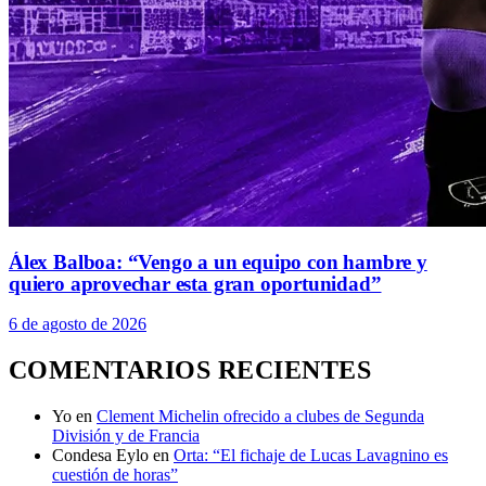
Álex Balboa: “Vengo a un equipo con hambre y
quiero aprovechar esta gran oportunidad”
6 de agosto de 2026
COMENTARIOS RECIENTES
Yo
en
Clement Michelin ofrecido a clubes de Segunda
División y de Francia
Condesa Eylo
en
Orta: “El fichaje de Lucas Lavagnino es
cuestión de horas”