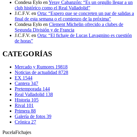
Condesa Eylo
en
Yeray Cabanzón: “Es un orgullo llegar a un
club histórico como el Real Valladolid”
J.C.F.V.
en
Orta: “Espero que se concreten un par de salidas a
final de esta semana o el comienzo de la próxima”
Condesa Eylo
en
Clement Michelin ofrecido a clubes de
Segunda División y de Francia
J.C.F.V.
en
Orta: “El fichaje de Lucas Lavagnino es cuestión
de horas”
CATEGORÍAS
Mercado y Rumores
19818
Noticias de actualidad
8728
EX
1544
Cantera
347
Pretemporada
144
Real Valladolid
138
Historia
105
Rival
101
Primera
88
Galería de fotos
39
Crónica
27
Pucela
Fichajes