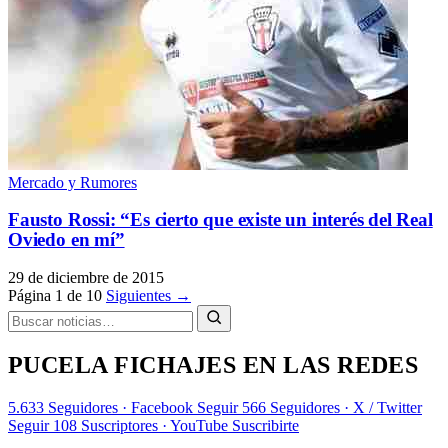
Mercado y Rumores
Fausto Rossi: “Es cierto que existe un interés del Real
Oviedo en mí”
29 de diciembre de 2015
Página 1 de 10
Siguientes →
PUCELA FICHAJES EN LAS REDES
5.633
Seguidores · Facebook
Seguir
566
Seguidores · X / Twitter
Seguir
108
Suscriptores · YouTube
Suscribirte