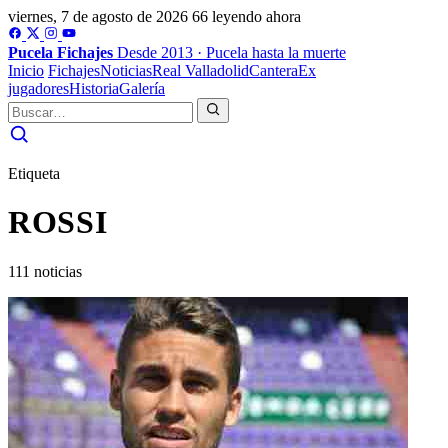
viernes, 7 de agosto de 2026
66 leyendo ahora
Pucela
Fichajes
Desde 2013 · Pucela hasta la muerte
Inicio
Fichajes
Noticias
Real Valladolid
Cantera
Ex
jugadores
Historia
Galería
Etiqueta
ROSSI
111 noticias