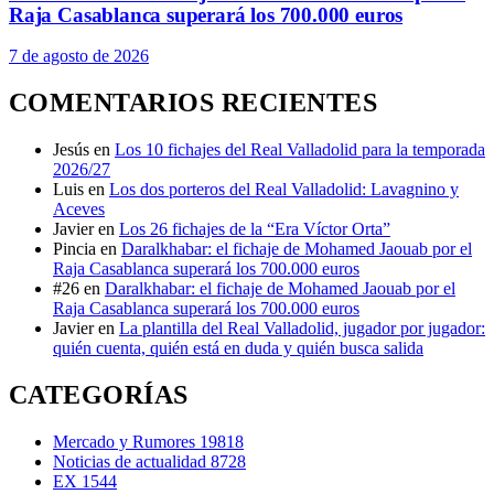
Raja Casablanca superará los 700.000 euros
7 de agosto de 2026
COMENTARIOS RECIENTES
Jesús
en
Los 10 fichajes del Real Valladolid para la temporada
2026/27
Luis
en
Los dos porteros del Real Valladolid: Lavagnino y
Aceves
Javier
en
Los 26 fichajes de la “Era Víctor Orta”
Pincia
en
Daralkhabar: el fichaje de Mohamed Jaouab por el
Raja Casablanca superará los 700.000 euros
#26
en
Daralkhabar: el fichaje de Mohamed Jaouab por el
Raja Casablanca superará los 700.000 euros
Javier
en
La plantilla del Real Valladolid, jugador por jugador:
quién cuenta, quién está en duda y quién busca salida
CATEGORÍAS
Mercado y Rumores
19818
Noticias de actualidad
8728
EX
1544