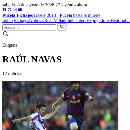
sábado, 8 de agosto de 2026
27 leyendo ahora
Pucela
Fichajes
Desde 2013 · Pucela hasta la muerte
Inicio
Fichajes
Noticias
Real Valladolid
Cantera
Ex jugadores
Historia
Ga
Etiqueta
RAÚL NAVAS
17 noticias