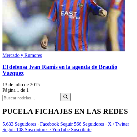
Mercado y Rumores
El defensa Ivan Ramis en la agenda de Braulio
Vázquez
13 de julio de 2015
Página 1 de 1
PUCELA FICHAJES EN LAS REDES
5.633
Seguidores · Facebook
Seguir
566
Seguidores · X / Twitter
Seguir
108
Suscriptores · YouTube
Suscribirte