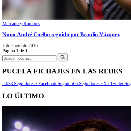
Mercado y Rumores
Nuno André Coelho seguido por Braulio Vázquez
7 de enero de 2016
Página 1 de 1
PUCELA FICHAJES EN LAS REDES
5.633
Seguidores · Facebook
Seguir
566
Seguidores · X / Twitter
Seg
LO ÚLTIMO