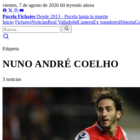
viernes, 7 de agosto de 2026
60 leyendo ahora
Pucela
Fichajes
Desde 2013 · Pucela hasta la muerte
Inicio
Fichajes
Noticias
Real Valladolid
Cantera
Ex jugadores
Historia
Ga
Etiqueta
NUNO ANDRÉ COELHO
3 noticias