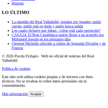
Historia
LO ÚLTIMO
La plantilla del Real Valladolid, jugador por jugador: quién
cuenta, quién está en duda y quién busca salida
Los cuatro fichajes que faltan: ¿cómo está cada operación?
CASA24: El Raja Casablanca quiere llegar a un acuerdo por
Mohamed Jaouab en los próximos días
Clement Michelin ofrecido a clubes de Segunda División y de
Francia
© 2026 Pucela Fichajes · Web no oficial de noticias del Real
Valladolid
Política de cookies
Este sitio web utiliza cookies propias y de terceros con fines
técnicos. No se recaban ni ceden datos personales sin tu
consentimiento.
Más información
Aceptar