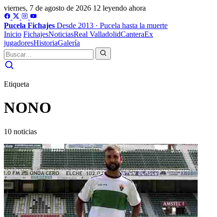
viernes, 7 de agosto de 2026
12 leyendo ahora
Pucela
Fichajes
Desde 2013 · Pucela hasta la muerte
Inicio
Fichajes
Noticias
Real Valladolid
Cantera
Ex
jugadores
Historia
Galería
Etiqueta
NONO
10 noticias